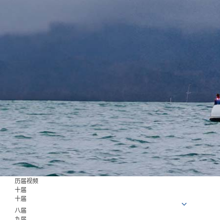
历届视频
十届
十届
八届
九届