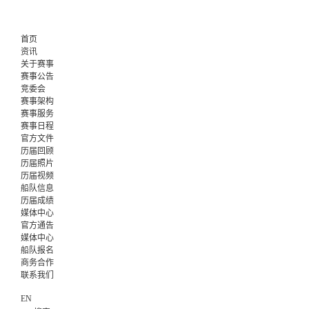
首页
资讯
关于赛事
赛事公告
竞委会
赛事架构
赛事服务
赛事日程
官方文件
历届回顾
历届照片
历届视频
船队信息
历届成绩
媒体中心
官方通告
媒体中心
船队报名
商务合作
联系我们
EN